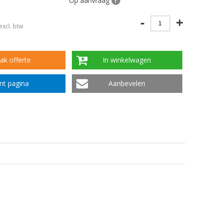
Op aanvraag
?
-
+
excl. btw
k offerte
In winkelwagen
int pagina
Aanbevelen