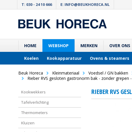
T: 030 - 24 10 666
E: INFO@BEUKHORECA.NL
HOME
WEBSHOP
MERKEN
OVER ONS
Koelen
Kookapparatuur
Ovens & steamers
Beuk Horeca
Kleinmateriaal
Voedsel / GN bakken
Rieber RVS gesloten gastronorm bak - zonder grepen 
RIEBER RVS GES
Kookwekkers
Tafelverlichting
Thermometers
Kluizen