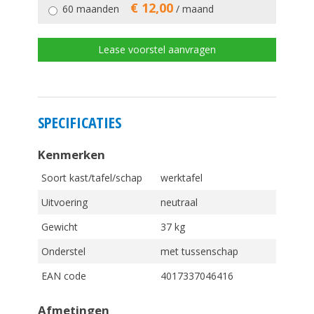
€ 12,00
60 maanden
/ maand
Lease voorstel aanvragen
SPECIFICATIES
Kenmerken
Soort kast/tafel/schap
werktafel
Uitvoering
neutraal
Gewicht
37 kg
Onderstel
met tussenschap
EAN code
4017337046416
Afmetingen