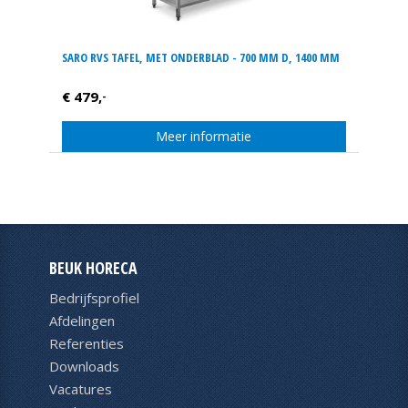
SARO RVS TAFEL, MET ONDERBLAD - 700 MM D, 1400 MM
€ 479,
-
Meer informatie
BEUK HORECA
Bedrijfsprofiel
Afdelingen
Referenties
Downloads
Vacatures