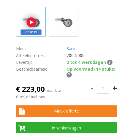
Merk:
Saro
Artikelnummer:
700-5000
Levertijd:
2 tot 4 werkdagen
?
Beschikbaarheid:
Op voorraad (14 stuks)
?
-
+
€ 223,00
excl. btw
€ 269,83
incl. btw
Maak offerte
In winkelwagen