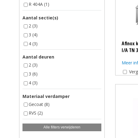
R 404A
(1)
Aantal sectie(s)
2
(3)
3
(4)
Afinox 
4
(3)
I/A TN 
Aantal deuren
Meer in
2
(3)
Verg
3
(6)
4
(3)
Materiaal verdamper
Gecoat
(8)
RVS
(2)