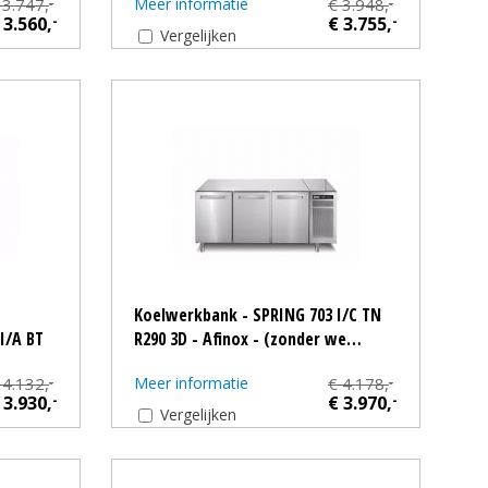
 3.747,
Meer informatie
€ 3.948,
-
-
 3.560,
-
€ 3.755,
-
Vergelijken
Koelwerkbank - SPRING 703 I/C TN
I/A BT
R290 3D - Afinox - (zonder we…
 4.132,
Meer informatie
€ 4.178,
-
-
 3.930,
-
€ 3.970,
-
Vergelijken