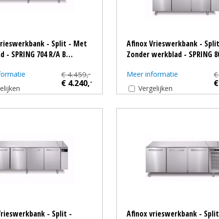
vrieswerkbank - Split - Met
Afinox Vrieswerkbank - Split
d - SPRING 704 R/A B…
Zonder werkblad - SPRING 8
formatie
€ 4.459,
Meer informatie
€
-
€ 4.240,
-
€
elijken
Vergelijken
Vrieswerkbank - Split -
Afinox vrieswerkbank - Spli