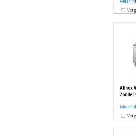
Meer in
Verg
Afinox 
Zonder 
Meer in
Verg