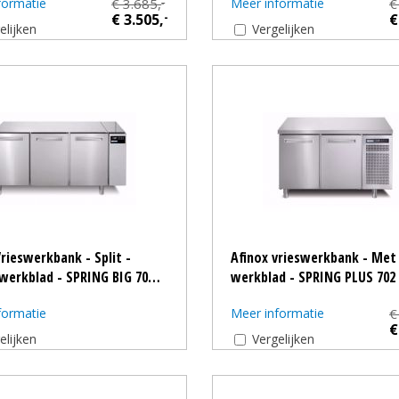
formatie
€ 3.685,
Meer informatie
€
-
€ 3.505,
-
€
elijken
Vergelijken
Vrieswerkbank - Split -
Afinox vrieswerkbank - Met
werkblad - SPRING BIG 70…
werkblad - SPRING PLUS 702 
formatie
Meer informatie
€
€
elijken
Vergelijken