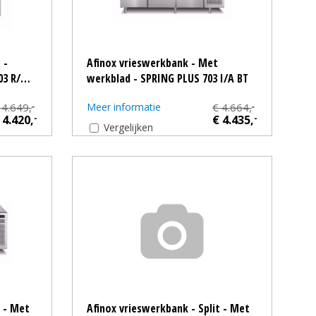
 -
Afinox vrieswerkbank - Met
03 R/…
werkblad - SPRING PLUS 703 I/A BT
 4.649,
Meer informatie
€ 4.664,
-
-
 4.420,
-
€ 4.435,
-
Vergelijken
t - Met
Afinox vrieswerkbank - Split - Met