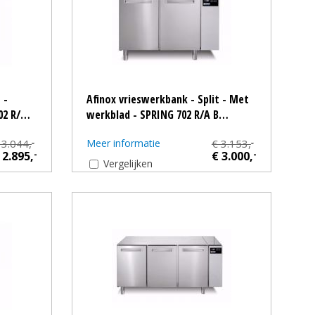
 -
Afinox vrieswerkbank - Split - Met
02 R/…
werkblad - SPRING 702 R/A B…
 3.044,
Meer informatie
€ 3.153,
-
-
 2.895,
-
€ 3.000,
-
Vergelijken