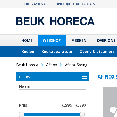
T: 030 - 24 10 666
E: INFO@BEUKHORECA.NL
HOME
WEBSHOP
MERKEN
OVER ONS
Koelen
Kookapparatuur
Ovens & steamers
Beuk Horeca
Afinox
Afinox Spring
AFINOX 
FILTERS
Naam
Prijs
€2895 - €5890