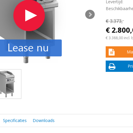
Levertijd:
Beschikbaarhe
€ 3.373,
-
€ 2.800
€ 3.388,00
incl. 
Maa
Pr
Specificaties
Downloads