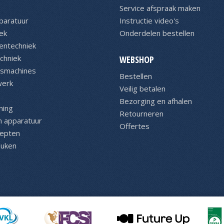
Service afspraak maken
paratuur
Instructie video's
ek
Onderdelen bestellen
entechniek
chniek
WEBSHOP
asmachines
Bestellen
werk
Veilig betalen
Bezorging en afhalen
ning
Retourneren
n apparatuur
Offertes
cepten
euken