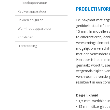
kookapparatuur
PRODUCTINFOR
Keukenapparatuur
De bakplaat met afger
Bakken en grillen
geribbeld staal of e
Warmhoudapparatuur
15 mm. In modellen 
te differentiëren, da
Kooklijnen
verwarmingselemente
Frontcooking
mogelijk om verschil
met een verminderd r
Hierdoor is het in m
gemaakt wordt tussen
vergemakkelijken va
verchroomde versie g
resulteert in een co
Degelijkheid
• 1,5 mm. werkblad in
• 15 mm. dikte gladde