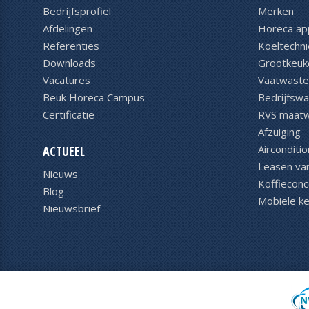
Bedrijfsprofiel
Merken
Afdelingen
Horeca ap
Referenties
Koeltechni
Downloads
Grootkeuk
Vacatures
Vaatwaste
Beuk Horeca Campus
Bedrijfsw
Certificatie
RVS maat
Afzuiging
Airconditio
ACTUEEL
Leasen va
Nieuws
Koffiecon
Blog
Mobiele k
Nieuwsbrief