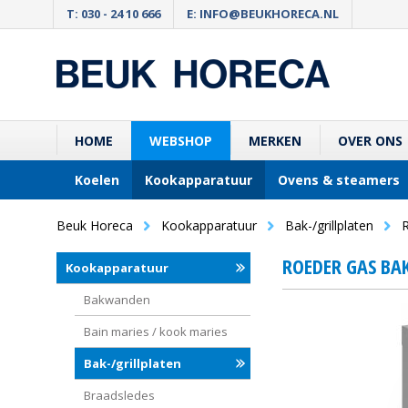
T: 030 - 24 10 666
E: INFO@BEUKHORECA.NL
HOME
WEBSHOP
MERKEN
OVER ONS
Koelen
Kookapparatuur
Ovens & steamers
Beuk Horeca
Kookapparatuur
Bak-/grillplaten
ROEDER GAS BA
Kookapparatuur
Bakwanden
Bain maries / kook maries
Bak-/grillplaten
Braadsledes