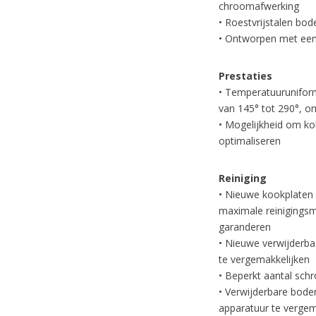
chroomafwerking
• Roestvrijstalen b
• Ontworpen met een
Prestaties
• Temperatuuruniform
van 145° tot 290°, o
• Mogelijkheid om ko
optimaliseren
Reiniging
• Nieuwe kookplaten 
maximale reinigingsm
garanderen
• Nieuwe verwijderb
te vergemakkelijken
• Beperkt aantal sch
• Verwijderbare bode
apparatuur te vergem