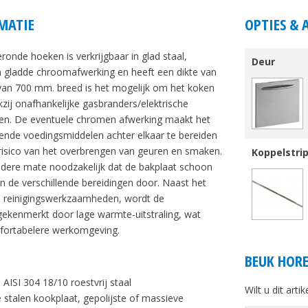
MATIE
OPTIES & 
onde hoeken is verkrijgbaar in glad staal,
Deur
en gladde chroomafwerking en heeft een dikte van
van 700 mm. breed is het mogelijk om het koken
nkzij onafhankelijke gasbranders/elektrische
n. De eventuele chromen afwerking maakt het
lende voedingsmiddelen achter elkaar te bereiden
isico van het overbrengen van geuren en smaken.
Koppelstri
indere mate noodzakelijk dat de bakplaat schoon
 de verschillende bereidingen door. Naast het
n reinigingswerkzaamheden, wordt de
ekenmerkt door lage warmte-uitstraling, wat
mfortabelere werkomgeving.
BEUK HORE
 AISI 304 18/10 roestvrij staal
Wilt u dit art
 stalen kookplaat, gepolijste of massieve