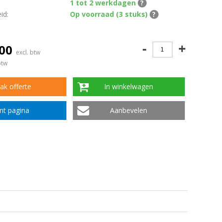
1 tot 2 werkdagen
?
id:
Op voorraad (3 stuks)
?
-
+
,00
excl. btw
btw
k offerte
In winkelwagen
int pagina
Aanbevelen