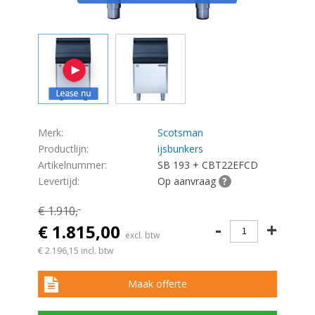
Merk:
Scotsman
Productlijn:
ijsbunkers
Artikelnummer:
SB 193 + CBT22EFCD
Levertijd:
Op aanvraag
?
€ 1.910,
-
-
+
€ 1.815,00
excl. btw
€ 2.196,15
incl. btw
Maak offerte