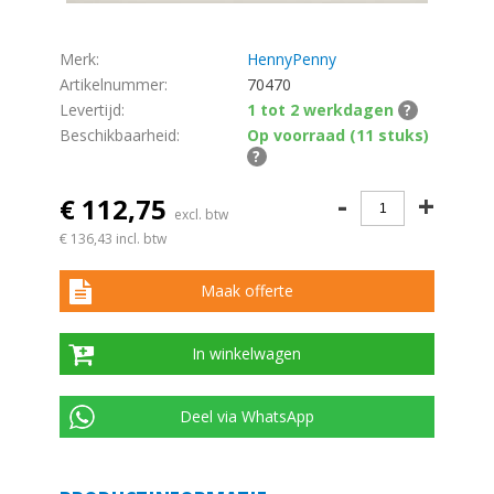
Merk:
HennyPenny
Artikelnummer:
70470
Levertijd:
1 tot 2 werkdagen
?
Beschikbaarheid:
Op voorraad (11 stuks)
?
-
+
€ 112,75
excl. btw
€ 136,43
incl. btw
Maak offerte
In winkelwagen
Deel via WhatsApp