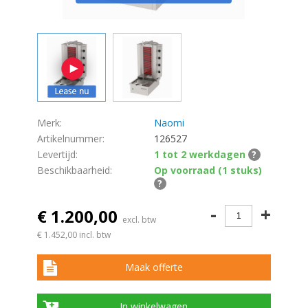
Merk:
Naomi
Artikelnummer:
126527
Levertijd:
1 tot 2 werkdagen
?
Beschikbaarheid:
Op voorraad (1 stuks)
?
-
+
€ 1.200,00
excl. btw
€ 1.452,00
incl. btw
Maak offerte
In winkelwagen