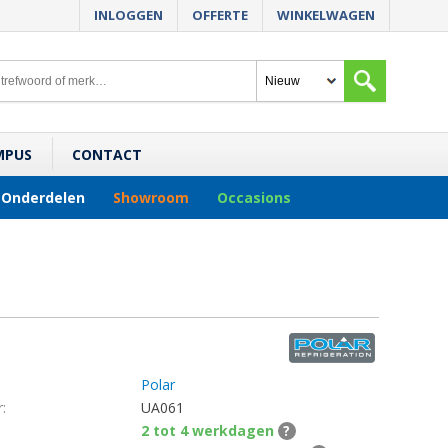
INLOGGEN
OFFERTE
WINKELWAGEN
MPUS
CONTACT
Onderdelen
Showroom
Occasions
Polar
:
UA061
2 tot 4 werkdagen
?