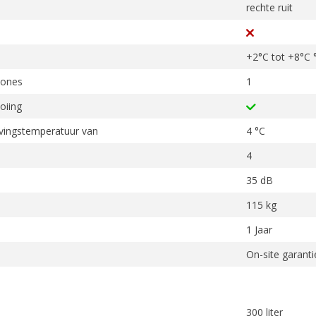
rechte ruit
+2°C tot +8°C 
zones
1
oiing
vingstemperatuur van
4 °C
4
35 dB
115 kg
1 Jaar
On-site garanti
300 liter