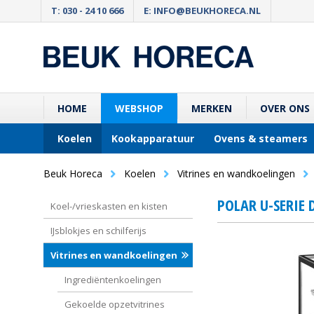
T: 030 - 24 10 666
E: INFO@BEUKHORECA.NL
HOME
WEBSHOP
MERKEN
OVER ONS
Koelen
Kookapparatuur
Ovens & steamers
Beuk Horeca
Koelen
Vitrines en wandkoelingen
POLAR U-SERIE 
Koel-/vrieskasten en kisten
IJsblokjes en schilferijs
Vitrines en wandkoelingen
Ingrediëntenkoelingen
Gekoelde opzetvitrines