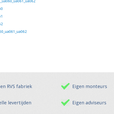
m_ua060_ua061_ua062
60
61
62
60_ua061_ua062
gen RVS fabriek
Eigen monteurs
lle levertijden
Eigen adviseurs