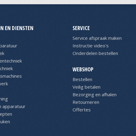
N EN DIENSTEN
SERVICE
Service afspraak maken
paratuur
Instructie video's
ek
Onderdelen bestellen
entechniek
chniek
WEBSHOP
asmachines
Bestellen
werk
Veilig betalen
Bezorging en afhalen
ning
Retourneren
n apparatuur
Offertes
cepten
euken