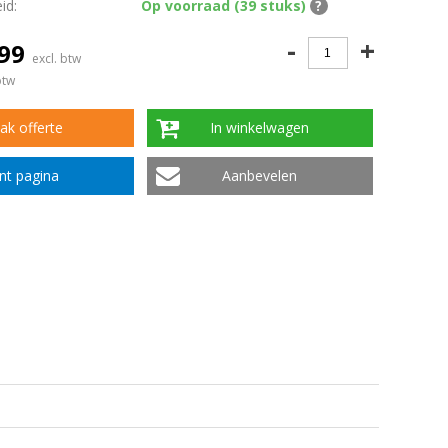
id:
Op voorraad (39 stuks)
?
-
+
,99
excl. btw
btw
k offerte
In winkelwagen
int pagina
Aanbevelen