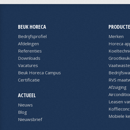
BEUK HORECA
PRODUCTE
Bedrijfsprofiel
Merken
Afdelingen
Horeca ap
Referenties
Koeltechni
Downloads
Grootkeuk
Vacatures
Vaatwaste
Beuk Horeca Campus
Bedrijfsw
Certificatie
RVS maat
Afzuiging
Airconditio
ACTUEEL
Leasen va
Nieuws
Koffiecon
Blog
Mobiele k
Nieuwsbrief