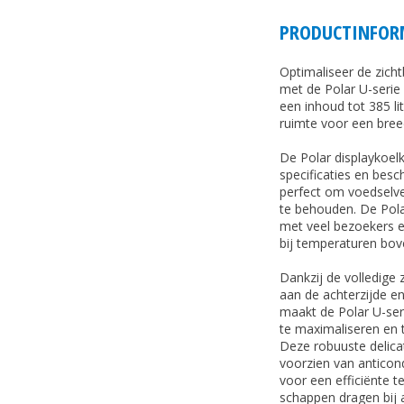
PRODUCTINFOR
Optimaliseer de zich
met de Polar U-serie
een inhoud tot 385 li
ruimte voor een bree
De Polar displaykoe
specificaties en besc
perfect om voedselver
te behouden. De Polar
met veel bezoekers e
bij temperaturen bov
Dankzij de volledige 
aan de achterzijde en 
maakt de Polar U-ser
te maximaliseren en t
Deze robuuste delicat
voorzien van anticon
voor een efficiënte t
schappen dragen bij a