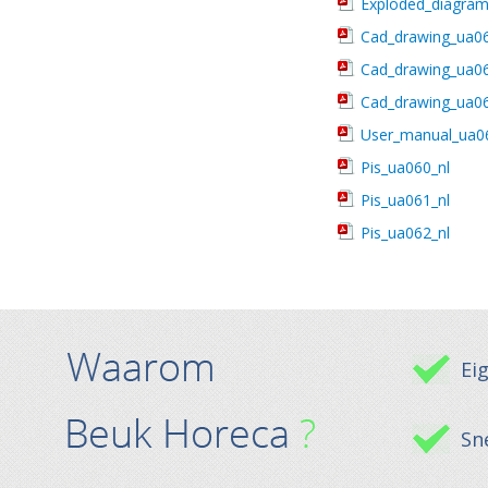
Exploded_diagra
Cad_drawing_ua0
Cad_drawing_ua0
Cad_drawing_ua0
User_manual_ua0
Pis_ua060_nl
Pis_ua061_nl
Pis_ua062_nl
Ei
Sne