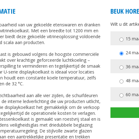
MATIE
BEUK HORE
Wilt u dit art
tbaarheid van uw gekoelde etenswaren en dranken
 vitrinekoelkast. Met een breedte tot 1200 mm en
ter biedt deze gekoelde vitrineoplossing voldoende
15 ma
d scala aan producten.
24 ma
lkast is gebouwd volgens de hoogste commerciële
hikt over krachtige geforceerde luchtkoeling –
spilling te verminderen en tegelijkertijd de smaak
36 ma
 U-serie displaykoelkast is ideaal voor locaties
n houdt een constante koele temperatuur, zelfs
48 ma
en de 32 °C.
60 ma
zichtbaarheid aan alle vier zijden, de schuifdeuren
de interne ledverlichting die uw producten uitlicht,
ie displaykoelkast het gemakkelijk om de verkoop
egelijkertijd de operationele kosten te verlagen.
essenkoelkast is gemaakt van roestvrij staal en is
dens veiligheidsglas met driedubbele beglazing
emperatuurregeling. De stijlvolle zwarte glazen
an een aantrekkelijke presentatie en trekken