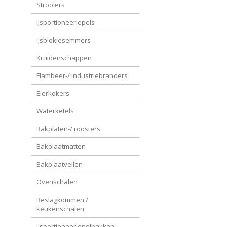
Strooiers
IJsportioneerlepels
IJsblokjesemmers
Kruidenschappen
Flambeer-/ industriebranders
Eierkokers
Waterketels
Bakplaten-/ roosters
Bakplaatmatten
Bakplaatvellen
Ovenschalen
Beslagkommen /
keukenschalen
IJsportioneerlepelbakken