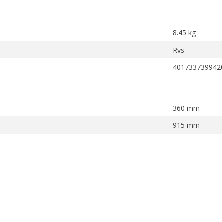
8.45 kg
Rvs
401733739942
360 mm
915 mm