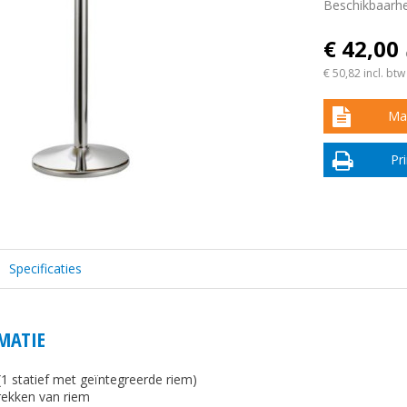
Beschikbaarhe
€ 42,00
€ 50,82
incl. btw
Maa
Pr
Specificaties
MATIE
1 statief met geïntegreerde riem)
rekken van riem