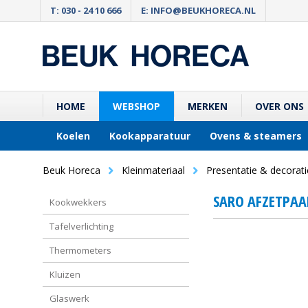
T: 030 - 24 10 666
E: INFO@BEUKHORECA.NL
HOME
WEBSHOP
MERKEN
OVER ONS
Koelen
Kookapparatuur
Ovens & steamers
Beuk Horeca
Kleinmateriaal
Presentatie & decorati
SARO AFZETPAA
Kookwekkers
Tafelverlichting
Thermometers
Kluizen
Glaswerk