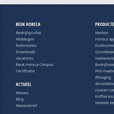
BEUK HORECA
PRODUCTE
Bedrijfsprofiel
Merken
Afdelingen
Horeca ap
Referenties
Koeltechni
Downloads
Grootkeuk
Vacatures
Vaatwaste
Beuk Horeca Campus
Bedrijfsw
Certificatie
RVS maat
Afzuiging
Airconditio
ACTUEEL
Leasen va
Nieuws
Koffiecon
Blog
Mobiele k
Nieuwsbrief