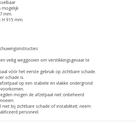
sselbaar
n mogelijk
 47 mm.
 x H 915 mm.
chuwingsinstructies
len veilig weggooien om verstikkingsgevaar te
paal vóór het eerste gebruik op zichtbare schade.
er schade is.
 afzetpaal op een stabiele en vlakke ondergrond
e voorkomen.
oegden mogen de afzetpaal niet onbeheerd
noeien.
 niet bij zichtbare schade of instabiliteit; neem
lificeerd personeel.