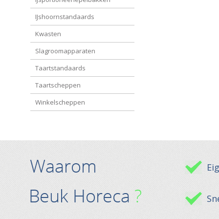
IJshoornstandaards
Kwasten
Slagroomapparaten
Taartstandaards
Taartscheppen
Winkelscheppen
Ei
Sne