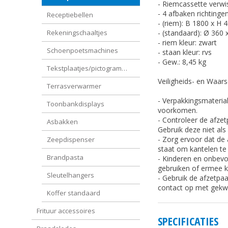
- Riemcassette verwi
- 4 afbaken richtinge
Receptiebellen
- (riem): B 1800 x H
- (standaard): Ø 360
Rekeningschaaltjes
- riem kleur: zwart
Schoenpoetsmachines
- staan kleur: rvs
- Gew.: 8,45 kg
Tekstplaatjes/pictogrammen
Veiligheids- en Waars
Terrasverwarmer
- Verpakkingsmateria
Toonbankdisplays
voorkomen.
- Controleer de afzet
Asbakken
Gebruik deze niet als 
- Zorg ervoor dat de
Zeepdispenser
staat om kantelen t
Brandpasta
- Kinderen en onbev
gebruiken of ermee k
Sleutelhangers
- Gebruik de afzetpaal
contact op met gekwa
Koffer standaard
Frituur accessoires
SPECIFICATIES