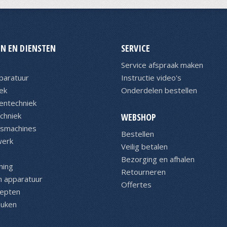
N EN DIENSTEN
SERVICE
Service afspraak maken
paratuur
Instructie video's
ek
Onderdelen bestellen
entechniek
chniek
WEBSHOP
asmachines
Bestellen
werk
Veilig betalen
Bezorging en afhalen
ning
Retourneren
n apparatuur
Offertes
cepten
euken