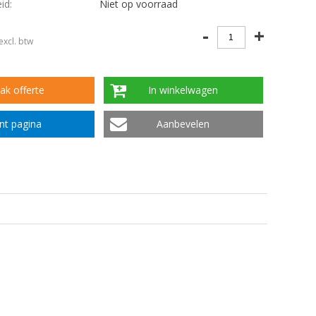
id:
Niet op voorraad
-
+
excl. btw
k offerte
In winkelwagen
int pagina
Aanbevelen