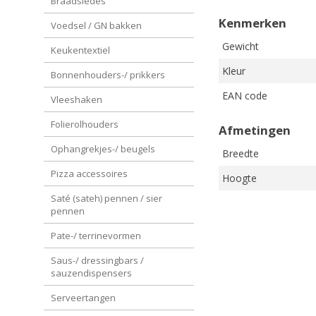
Braadsledes
Kenmerken
Voedsel / GN bakken
Gewicht
Keukentextiel
Kleur
Bonnenhouders-/ prikkers
EAN code
Vleeshaken
Folierolhouders
Afmetingen
Ophangrekjes-/ beugels
Breedte
Pizza accessoires
Hoogte
Saté (sateh) pennen / sier
pennen
Pate-/ terrinevormen
Saus-/ dressingbars /
sauzendispensers
Serveertangen