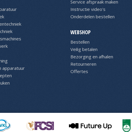
Service afspraak maken
paratuur
Instructie video's
ek
Onderdelen bestellen
entechniek
chniek
WEBSHOP
asmachines
Bestellen
werk
Veilig betalen
Bezorging en afhalen
ning
Retourneren
n apparatuur
Offertes
cepten
euken