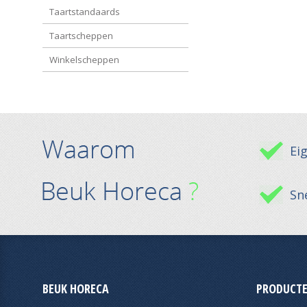
Taartstandaards
Taartscheppen
Winkelscheppen
Ei
Sne
BEUK HORECA
PRODUCTE