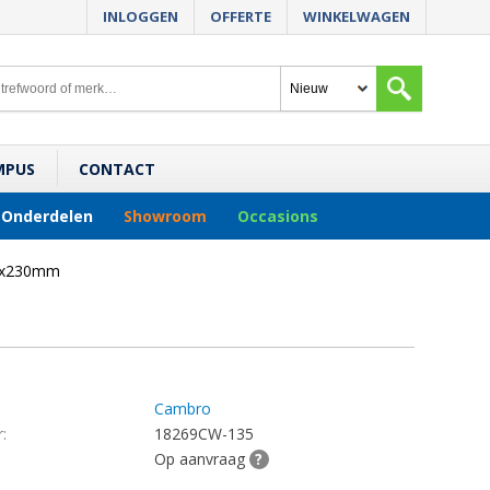
INLOGGEN
OFFERTE
WINKELWAGEN
MPUS
CONTACT
Onderdelen
Showroom
Occasions
60x230mm
Cambro
:
18269CW-135
Op aanvraag
?