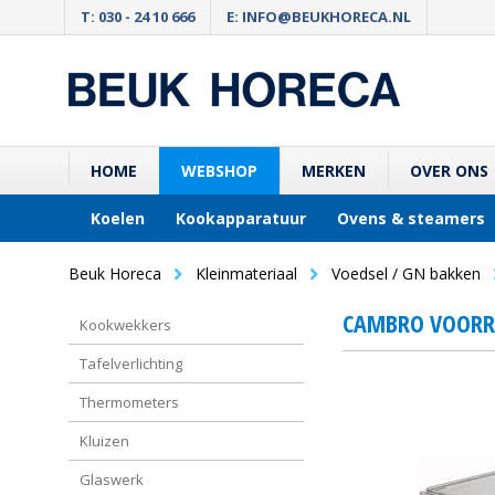
T: 030 - 24 10 666
E: INFO@BEUKHORECA.NL
HOME
WEBSHOP
MERKEN
OVER ONS
Koelen
Kookapparatuur
Ovens & steamers
Beuk Horeca
Kleinmateriaal
Voedsel / GN bakken
CAMBRO VOORRA
Kookwekkers
Tafelverlichting
Thermometers
Kluizen
Glaswerk