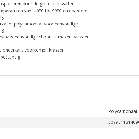
ansporteren door de grote handvatten
emperaturen van -40°C tot 99°C en daardoor
ig
uurzaam polycarbonaat voor eenvoudige
ng
vlak is eenvoudig schoon te maken, vlek- en
de onderkant voorkomen krassen
bestendig
Polycarbonaat
009951131409