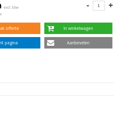
-
+
0
excl. btw
w
k offerte
In winkelwagen
int pagina
Aanbevelen