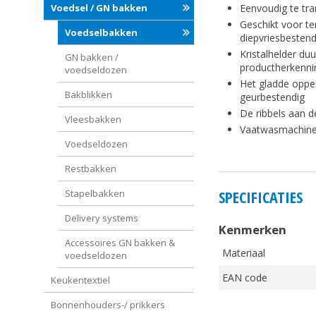
Eenvoudig te tr
Voedsel / GN bakken
Geschikt voor t
Voedselbakken
diepvriesbestend
Kristalhelder d
GN bakken /
productherkenni
voedseldozen
Het gladde opper
Bakblikken
geurbestendig
De ribbels aan 
Vleesbakken
Vaatwasmachine
Voedseldozen
Restbakken
SPECIFICATIES
Stapelbakken
Delivery systems
Kenmerken
Accessoires GN bakken &
Materiaal
voedseldozen
EAN code
Keukentextiel
Bonnenhouders-/ prikkers