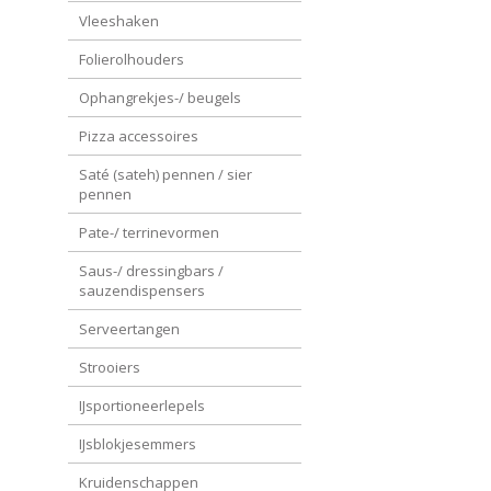
Vleeshaken
Folierolhouders
Ophangrekjes-/ beugels
Pizza accessoires
Saté (sateh) pennen / sier
pennen
Pate-/ terrinevormen
Saus-/ dressingbars /
sauzendispensers
Serveertangen
Strooiers
IJsportioneerlepels
IJsblokjesemmers
Kruidenschappen