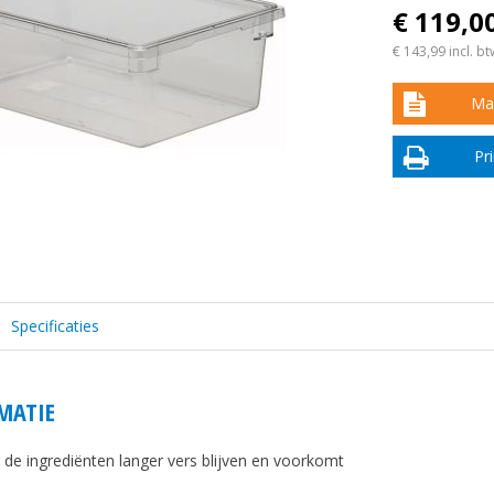
€ 119,0
€ 143,99
incl. bt
Maa
Pr
Specificaties
MATIE
 de ingrediënten langer vers blijven en voorkomt