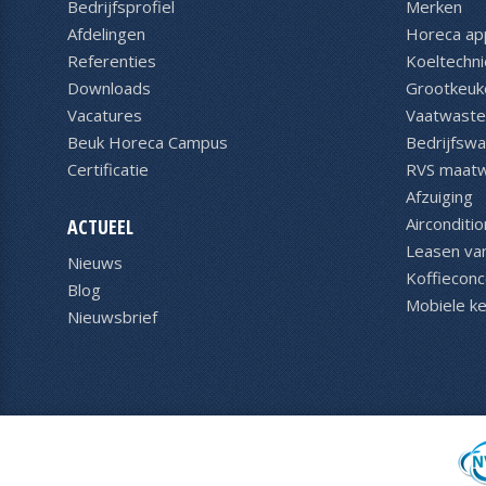
Bedrijfsprofiel
Merken
Afdelingen
Horeca ap
Referenties
Koeltechni
Downloads
Grootkeuk
Vacatures
Vaatwaste
Beuk Horeca Campus
Bedrijfsw
Certificatie
RVS maat
Afzuiging
Airconditio
ACTUEEL
Leasen va
Nieuws
Koffiecon
Blog
Mobiele k
Nieuwsbrief