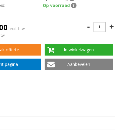
id:
Op voorraad
?
-
+
,00
excl. btw
btw
k offerte
In winkelwagen
int pagina
Aanbevelen