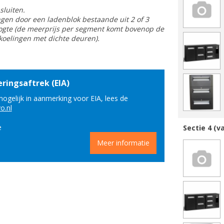
sluiten.
ngen door een ladenblok bestaande uit 2 of 3
oogte (de meerprijs per segment komt bovenop de
koelingen met dichte deuren).
ringsaftrek (EIA)
ogelijk in aanmerking voor EIA, lees de
vo.nl
e
Sectie 4 (v
Meer informatie