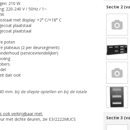
en: 210 W.
Sectie 2 (v
ing: 220-240 V / 50Hz / 1~
 W.
mostaat met display: +2° C/+18° C
 gecoat plaatstaal
s gecoat plaatstaal
re poten
are plateaus (2 per deursegment)
onderhoud (servicevriendelijker)
ooiing
bbers
del
it dan ooit
40 mm. bij de diepte optellen en bij de totale
s ook verkrijgbaar met:
Sectie 3 (v
eur met dichte deuren, zie E3/2222MUCS