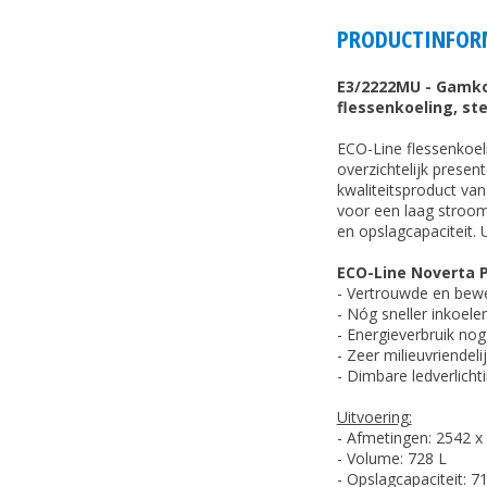
PRODUCTINFOR
E3/2222MU - Gamko
flessenkoeling, ste
ECO-Line flessenkoeli
overzichtelijk presen
kwaliteitsproduct va
voor een laag stroom
en opslagcapaciteit. 
ECO-Line Noverta
- Vertrouwde en bewe
- Nóg sneller inkoel
- Energieverbruik no
- Zeer milieuvriendeli
- Dimbare ledverlicht
Uitvoering:
- Afmetingen: 2542 x
- Volume: 728 L
- Opslagcapaciteit: 7