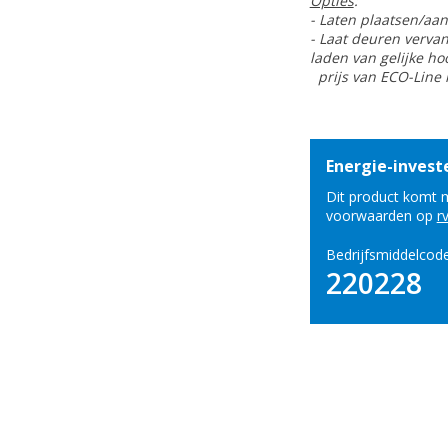
Opties
:
- Laten plaatsen/aan
- Laat deuren verva
laden van gelijke h
prijs van ECO-Line 
Energie-investe
Dit product komt m
voorwaarden op
r
Bedrijfsmiddelcod
220228