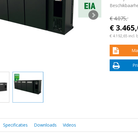
Beschikbaarhe
€ 4.075,
-
€ 3.465
€ 4.192,65
incl. 
Maa
Pr
Specificaties
Downloads
Videos