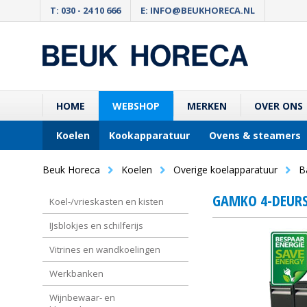
T: 030 - 24 10 666
E: INFO@BEUKHORECA.NL
HOME
WEBSHOP
MERKEN
OVER ONS
Koelen
Kookapparatuur
Ovens & steamers
Beuk Horeca
Koelen
Overige koelapparatuur
B
GAMKO 4-DEURS
Koel-/vrieskasten en kisten
IJsblokjes en schilferijs
Vitrines en wandkoelingen
Werkbanken
Wijnbewaar- en