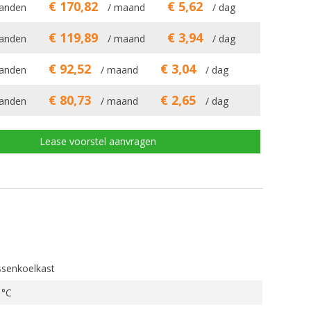
€ 170,82
€ 5,62
anden
/ maand
/ dag
€ 119,89
€ 3,94
anden
/ maand
/ dag
€ 92,52
€ 3,04
anden
/ maand
/ dag
€ 80,73
€ 2,65
anden
/ maand
/ dag
Lease voorstel aanvragen
ssenkoelkast
 °C