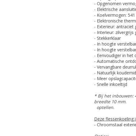
- Opgenomen vermog
- Elektrische aansluit
- Koelvermogen: 541
- Elektronische ther
- Exterieur: antraciet
- Interieur: zilvergrij
- Stekkerklaar
- In hoogte verstelba
- In hoogte verstelb
- Eenvoudiger in het 
- Automatische ontd
- Vervangbare deurru
- Natuurlijk koudemid
- Meer opslagcapacite
- Snelle inkoeltijd
* Bij het inbouwen: 
breedte 10 mm.
optellen.
Deze flessenkoeling i
- Chroomstaal exteri