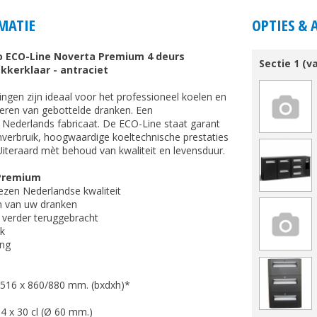
MATIE
OPTIES & 
 ECO-Line Noverta Premium 4 deurs
Sectie 1 (v
kkerklaar - antraciet
ngen zijn ideaal voor het professioneel koelen en
teren van gebottelde dranken. Een
n Nederlands fabricaat. De ECO-Line staat garant
verbruik, hoogwaardige koeltechnische prestaties
Uiteraard mèt behoud van kwaliteit en levensduur.
 Premium
zen Nederlandse kwaliteit
en van uw dranken
g verder teruggebracht
jk
ing
 516 x 860/880 mm. (bxdxh)*
14 x 30 cl (Ø 60 mm.)