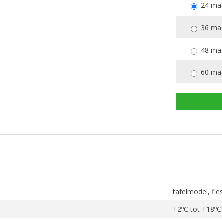
24 ma
36 ma
48 ma
60 ma
tafelmodel, fle
+2ºC tot +18ºC