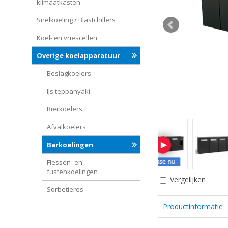
klimaatkasten
Snelkoeling / Blastchillers
Koel- en vriescellen
Overige koelapparatuur
Beslagkoelers
IJs teppanyaki
Bierkoelers
Afvalkoelers
Barkoelingen
Flessen- en
fustenkoelingen
Vergelijken
Sorbetieres
Productinformatie