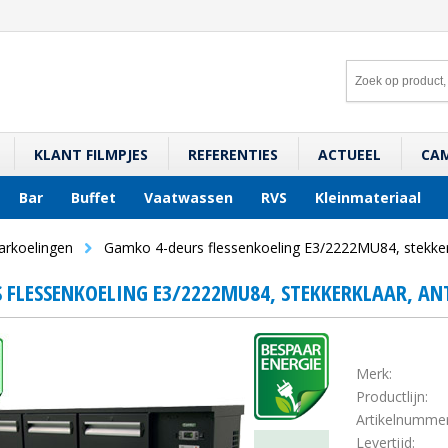
KLANT FILMPJES
REFERENTIES
ACTUEEL
CA
Bar
Buffet
Vaatwassen
RVS
Kleinmateriaal
arkoelingen
Gamko 4-deurs flessenkoeling E3/2222MU84, stekkerk
 FLESSENKOELING E3/2222MU84, STEKKERKLAAR, AN
Merk:
Productlijn:
Artikelnummer
Levertijd: