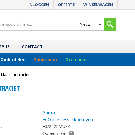
INLOGGEN
OFFERTE
WINKELWAGEN
MPUS
CONTACT
Onderdelen
Showroom
Occasions
laar, antraciet
TRACIET
Gamko
ECO-line flessenkoelingen
:
E3/2222MU84
Op aanvraag
?